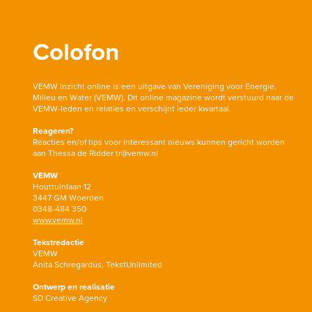
Colofon
VEMW Inzicht online is een uitgave van Vereniging voor Energie,
Milieu en Water (VEMW). Dit online magazine wordt verstuurd naar de
VEMW-leden en relaties en verschijnt ieder kwartaal.
Reageren?
Reacties en/of tips voor interessant nieuws kunnen gericht worden
aan Thessa de Ridder tr@vemw.nl
VEMW
Houttuinlaan 12
3447 GM Woerden
0348-484 350
www.vemw.nl
Tekstredactie
VEMW
Anita Schregardus, TekstUnlimited
Ontwerp en realisatie
SD Creative Agency