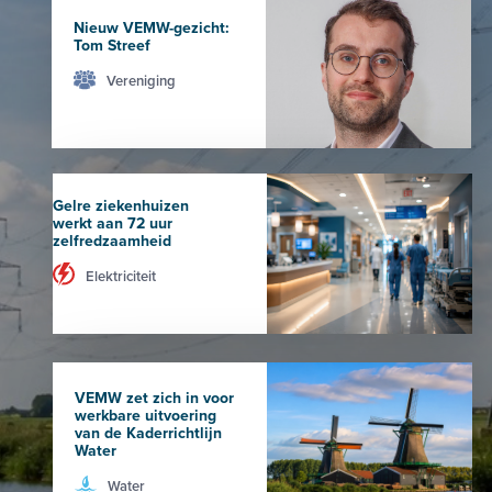
Nieuw VEMW-gezicht:
Tom Streef
Vereniging
Gelre ziekenhuizen
werkt aan 72 uur
zelfredzaamheid
Elektriciteit
VEMW zet zich in voor
werkbare uitvoering
van de Kaderrichtlijn
Water
Water