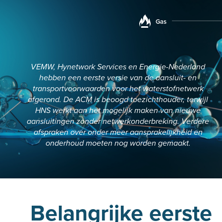
Gas
VEMW, Hynetwork Services en Energie-Nederland
hebben een eerste versie van de aansluit- en
transportvoorwaarden voor het waterstofnetwerk
afgerond. De ACM is beoogd toezichthouder, terwijl
HNS werkt aan het mogelijk maken van nieuwe
aansluitingen zonder netwerkonderbreking. Verdere
afspraken over onder meer aansprakelijkheid en
onderhoud moeten nog worden gemaakt.
Belang​​​​​​​rijke eerste