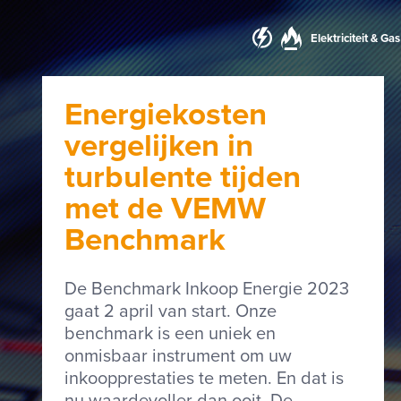
Elektriciteit & Gas
Energiekosten
vergelijken in
turbulente tijden
met de VEMW
Benchmark
De Benchmark Inkoop Energie 2023
gaat 2 april van start. Onze
benchmark is een uniek en
onmisbaar instrument om uw
inkoopprestaties te meten. En dat is
nu waardevoller dan ooit. De